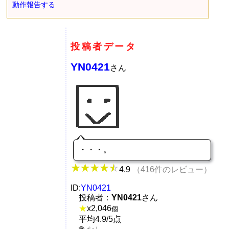
動作報告する
投稿者データ
YN0421
さん
・・・。
4.9
（416件のレビュー）
ID:
YN0421
投稿者：
YN0421
さん
★
x
2,046
個
平均4.9/5点