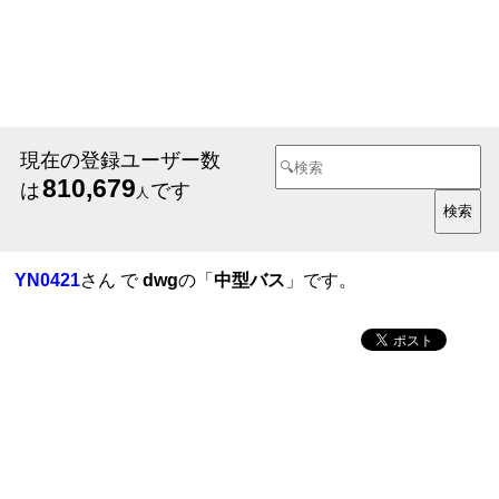
現在の登録ユーザー数
810,679
は
です
人
YN0421
さん で
dwg
の「
中型バス
」です。