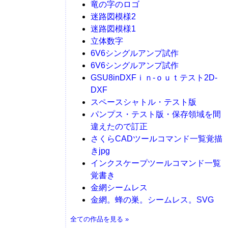
竜の字のロゴ
迷路図模様2
迷路図模様1
立体数字
6V6シングルアンプ試作
6V6シングルアンプ試作
GSU8inDXFｉｎ-ｏｕｔテスト2D-
DXF
スペースシャトル・テスト版
パンプス・テスト版・保存領域を間
違えたので訂正
さくらCADツールコマンド一覧覚描
きjpg
インクスケープツールコマンド一覧
覚書き
金網シームレス
金網。蜂の巣。シームレス。SVG
全ての作品を見る »