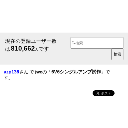
現在の登録ユーザー数
810,662
は
です
人
azp136
さん で
jwc
の「
6V6シングルアンプ試作
」で
す。