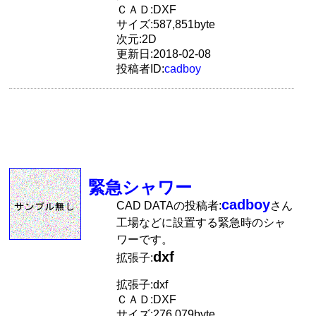
ＣＡＤ:DXF
サイズ:587,851byte
次元:2D
更新日:2018-02-08
投稿者ID:
cadboy
緊急シャワー
cadboy
CAD DATAの投稿者:
さん
工場などに設置する緊急時のシャ
ワーです。
dxf
拡張子:
拡張子:dxf
ＣＡＤ:DXF
サイズ:276,079byte