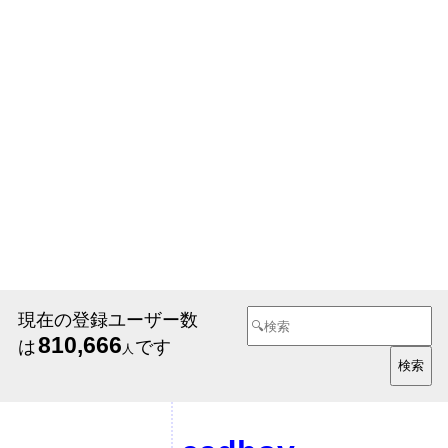
現在の登録ユーザー数
810,666
は
です
人