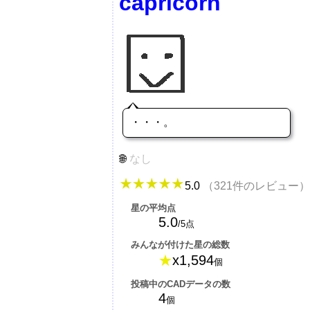
capricorn
・・・。
なし
5.0
（321件のレビュー）
星の平均点
5.0
/5点
みんなが付けた星の総数
★
x1,594
個
投稿中のCADデータの数
4
個