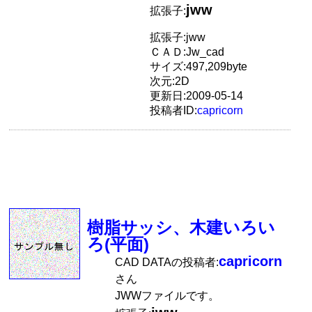
jww
拡張子:
拡張子:jww
ＣＡＤ:Jw_cad
サイズ:497,209byte
次元:2D
更新日:2009-05-14
投稿者ID:
capricorn
樹脂サッシ、木建いろい
ろ(平面)
capricorn
CAD DATAの投稿者:
さん
JWWファイルです。