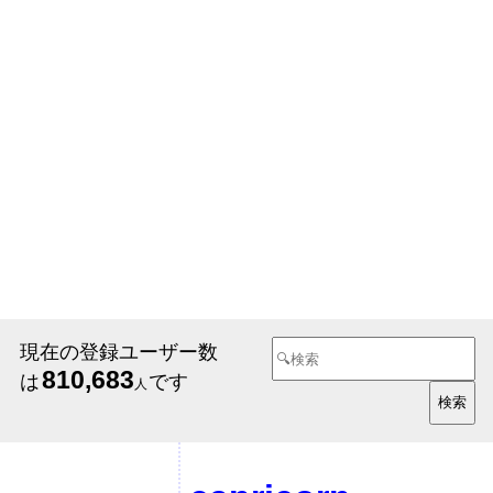
現在の登録ユーザー数
810,683
は
です
人