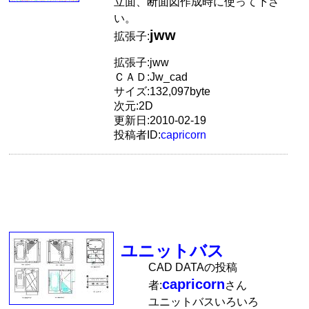
立面、断面図作成時に使って下さ
い。
jww
拡張子:
拡張子:jww
ＣＡＤ:Jw_cad
サイズ:132,097byte
次元:2D
更新日:2010-02-19
投稿者ID:
capricorn
ユニットバス
CAD DATAの投稿
capricorn
者:
さん
ユニットバスいろいろ