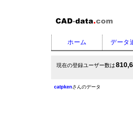
ホーム
データ
810,
現在の登録ユーザー数は
catpken
さんのデータ