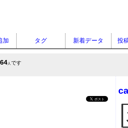
追加
タグ
新着データ
投
664
です
人
c