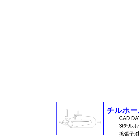
チルホール
CAD D
3tチル
d
拡張子: