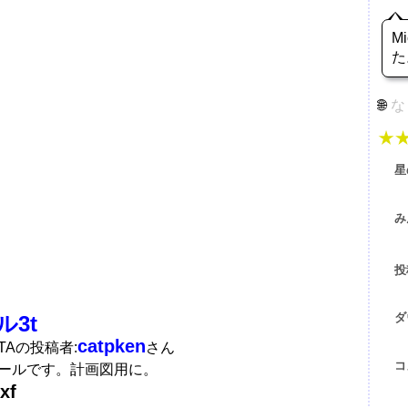
M
た
な
星
み
投
ダ
3t
catpken
ATAの投稿者:
さん
コ
ホールです。計画図用に。
xf