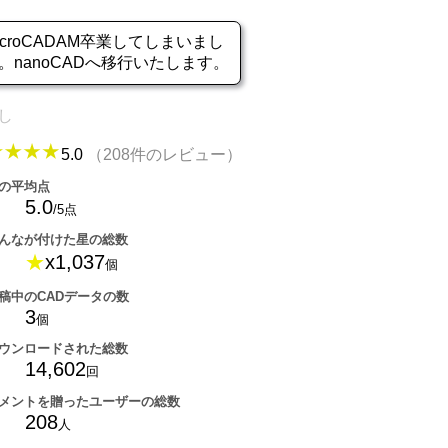
icroCADAM卒業してしまいまし
。nanoCADへ移行いたします。
し
5.0
（208件のレビュー）
の平均点
5.0
/5点
んなが付けた星の総数
★
x1,037
個
稿中のCADデータの数
3
個
ウンロードされた総数
14,602
回
メントを贈ったユーザーの総数
208
人