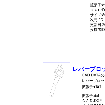
拡張子:dx
ＣＡＤ:D
サイズ:86
次元:2D
更新日:20
投稿者ID
レバーブロ
CAD DATA
レバーブロッ
dxf
拡張子:
拡張子:dxf
ＣＡＤ:DXF