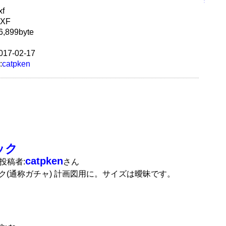
f
XF
,899byte
17-02-17
:
catpken
ック
catpken
の投稿者:
さん
ク(通称ガチャ) 計画図用に。サイズは曖昧です。