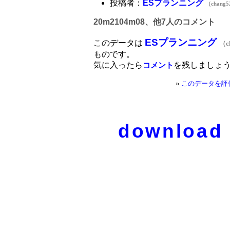
投稿者：
ESプランニング
（chang5
20m2104m08、他7人のコメント
ESプランニング
このデータは
（c
ものです。
気に入ったら
を残しましょ
コメント
»
このデータを評
download