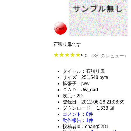
石張り扉です
5.0
（8件のレビュー）
タイトル：石張り扉
サイズ：251,548 byte
拡張子：jww
ＣＡＤ：
Jw_cad
次元：2D
登録日：2012-06-28 21:08:39
ダウンロード： 1,333 回
コメント：8件
動作報告：1件
投稿者id：chang5281