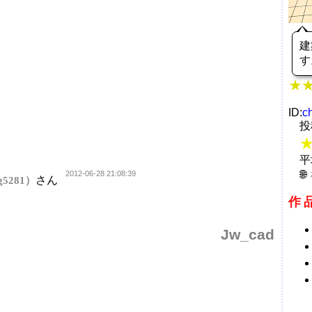
建
す
ID:
c
投
平
2012-06-28 21:08:39
さん
g5281）
作
Jw_cad