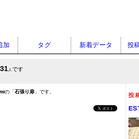
追加
タグ
新着データ
投
531
です
人
ww
の「
石張り扉
」です。
投
E