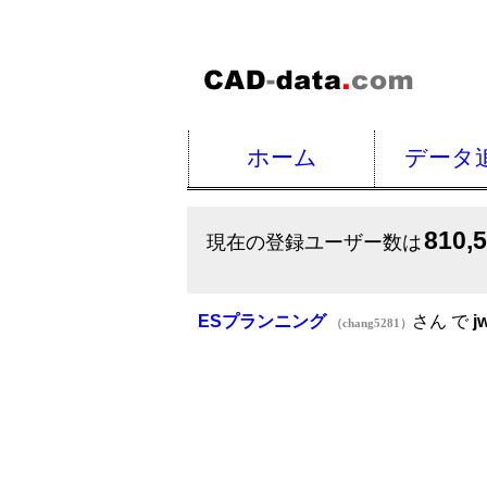
ホーム
データ
810,
現在の登録ユーザー数は
ESプランニング
さん で
j
（chang5281）