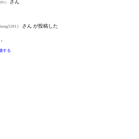
さん
281）
さん が投稿した
hang5281）
う。
価する