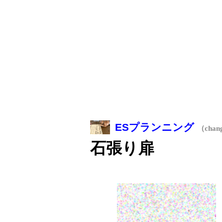
ESプランニング
（chan
石張り扉