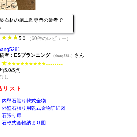
築石材の施工図専門の業者で
。
5.0
（60件のレビュー）
hang5281
稿者：
ESプランニング
さん
（chang5281）
★★
★★★★★★★★★
★★★★★★★★
均5.0/5点
なし
品リスト
内壁石貼り乾式金物
外壁石張り用乾式金物詳細図
石張り扉
石乾式金物納まり図