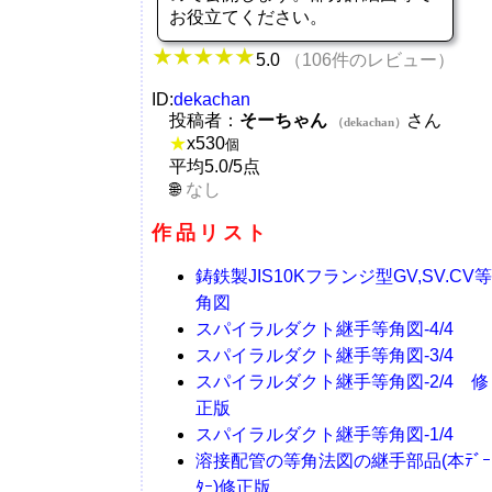
お役立てください。
5.0
（106件のレビュー）
ID:
dekachan
投稿者：
そーちゃん
さん
（dekachan）
★
x
530
個
平均5.0/5点
なし
作品リスト
鋳鉄製JIS10Kフランジ型GV,SV.CV等
角図
スパイラルダクト継手等角図-4/4
スパイラルダクト継手等角図-3/4
スパイラルダクト継手等角図-2/4 修
正版
スパイラルダクト継手等角図-1/4
溶接配管の等角法図の継手部品(本ﾃﾞｰ
ﾀｰ)修正版