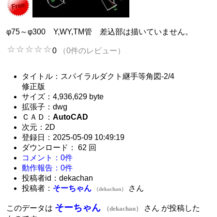
φ75～φ300 Y,WY,TM管 差込部は描いていません。
0
（0件のレビュー）
タイトル：スパイラルダクト継手等角図-2/4
修正版
サイズ：4,936,629 byte
拡張子：dwg
ＣＡＤ：
AutoCAD
次元：2D
登録日：2025-05-09 10:49:19
ダウンロード： 62 回
コメント：0件
動作報告：0件
投稿者id：dekachan
投稿者：
そーちゃん
さん
（dekachan）
そーちゃん
このデータは
さん が投稿した
（dekachan）