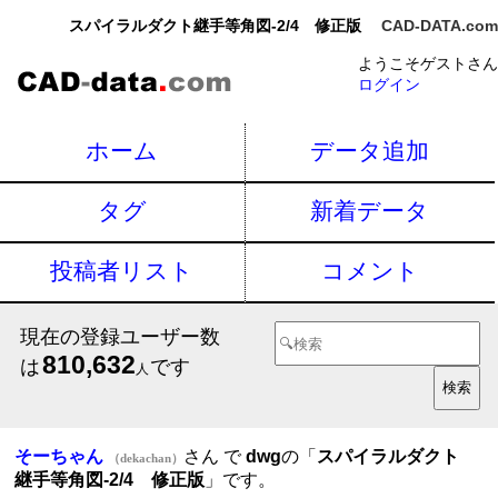
スパイラルダクト継手等角図-2/4 修正版
CAD-DATA.com
ようこそゲストさん
ログイン
ホーム
データ追加
タグ
新着データ
投稿者リスト
コメント
現在の登録ユーザー数
810,632
は
です
人
そーちゃん
さん で
dwg
の「
スパイラルダクト
（dekachan）
継手等角図-2/4 修正版
」です。