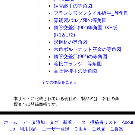
銅管継手の等角図
フランジ形ダクタイル継手_等角図
青銅製バルブ類の等角図
鋼管交差部(90°)等角図DXF版
(R12/LT2)
形鋼材の等角図
六角ボルトナット座金の等角図
鋼管交差部(90°)の等角図
溶接フランジ 等角図
高圧管接手の等角図
全ての作品を見る »
本サイトに記載されている会社名・製品名は、各社の商
標または登録商標です。
ホーム
データ追加
タグ
新着データ
投稿者リスト
About
Us
利用規約
ユーザー登録
Ｑ＆Ａ
ご意見・ご提案