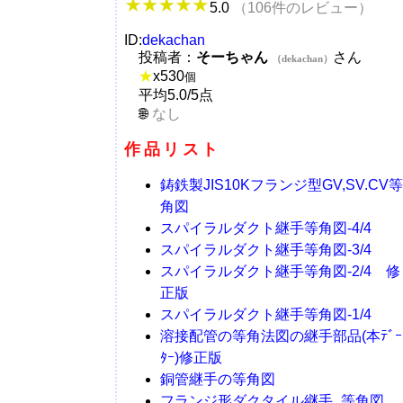
5.0
（106件のレビュー）
ID:
dekachan
投稿者：
そーちゃん
さん
（dekachan）
★
x
530
個
平均5.0/5点
なし
作品リスト
鋳鉄製JIS10Kフランジ型GV,SV.CV等
角図
スパイラルダクト継手等角図-4/4
スパイラルダクト継手等角図-3/4
スパイラルダクト継手等角図-2/4 修
正版
スパイラルダクト継手等角図-1/4
溶接配管の等角法図の継手部品(本ﾃﾞｰ
ﾀｰ)修正版
銅管継手の等角図
フランジ形ダクタイル継手_等角図