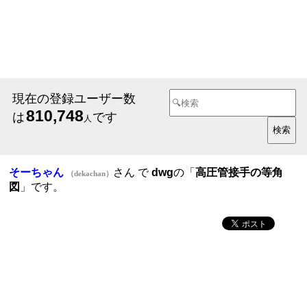
現在の登録ユーザー数
810,748
は
です
人
そーちゃん
さん で
dwg
の「
高圧管接手の等角
（dekachan）
図
」です。