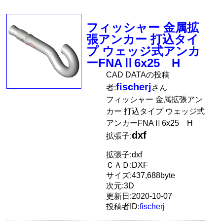
フィッシャー 金属拡
張アンカー 打込タイ
プ ウェッジ式アンカ
ーFNAⅡ6x25 H
CAD DATAの投稿
fischerj
者:
さん
フィッシャー 金属拡張アン
カー 打込タイプ ウェッジ式
アンカーFNAⅡ6x25 H
dxf
拡張子:
拡張子:dxf
ＣＡＤ:DXF
サイズ:437,688byte
次元:3D
更新日:2020-10-07
投稿者ID:
fischerj