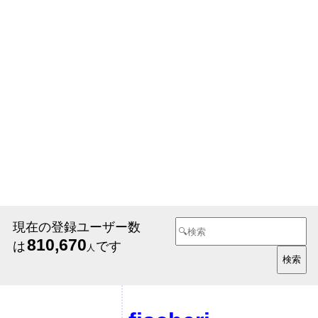
現在の登録ユーザー数
810,670
は
です
人