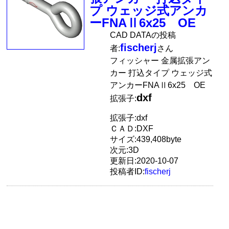
プ ウェッジ式アンカ
ーFNAⅡ6x25 OE
CAD DATAの投稿
fischerj
者:
さん
フィッシャー 金属拡張アン
カー 打込タイプ ウェッジ式
アンカーFNAⅡ6x25 OE
dxf
拡張子:
拡張子:dxf
ＣＡＤ:DXF
サイズ:439,408byte
次元:3D
更新日:2020-10-07
投稿者ID:
fischerj