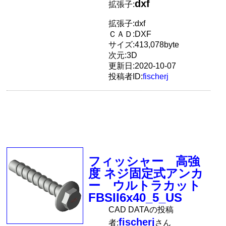
dxf
拡張子:
拡張子:dxf
ＣＡＤ:DXF
サイズ:413,078byte
次元:3D
更新日:2020-10-07
投稿者ID:
fischerj
フィッシャー 高強
度 ネジ固定式アンカ
ー ウルトラカット
FBSII6x40_5_US
CAD DATAの投稿
fischerj
者:
さん