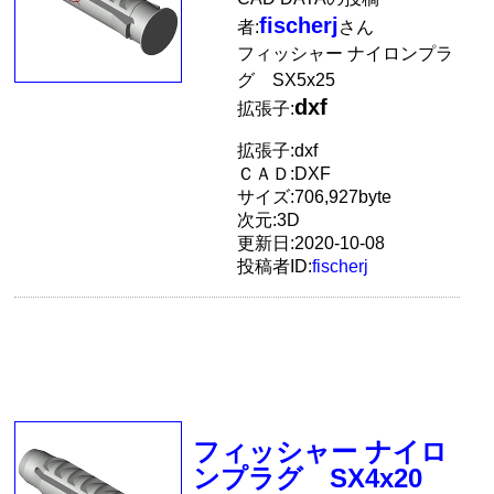
fischerj
者:
さん
フィッシャー ナイロンプラ
グ SX5x25
dxf
拡張子:
拡張子:dxf
ＣＡＤ:DXF
サイズ:706,927byte
次元:3D
更新日:2020-10-08
投稿者ID:
fischerj
フィッシャー ナイロ
ンプラグ SX4x20