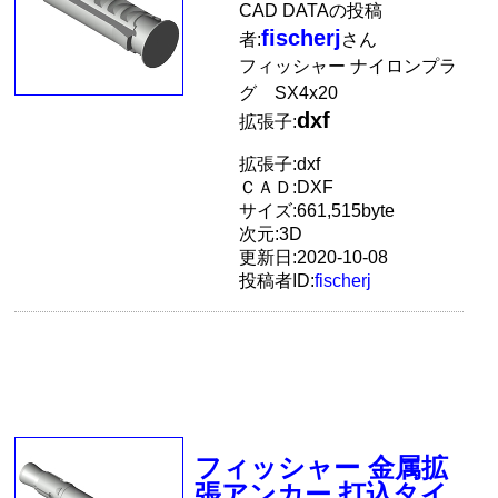
CAD DATAの投稿
fischerj
者:
さん
フィッシャー ナイロンプラ
グ SX4x20
dxf
拡張子:
拡張子:dxf
ＣＡＤ:DXF
サイズ:661,515byte
次元:3D
更新日:2020-10-08
投稿者ID:
fischerj
フィッシャー 金属拡
張アンカー 打込タイ