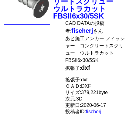
リートスクリュー
ウルトラカット
FBSII6x30/5SK
CAD DATAの投稿
fischerj
者:
さん
あと施工アンカー フィッシ
ャー コンクリートスクリ
ュー ウルトラカット
FBSII6x30/5SK
dxf
拡張子:
拡張子:dxf
ＣＡＤ:DXF
サイズ:379,221byte
次元:3D
更新日:2020-06-17
投稿者ID:
fischerj