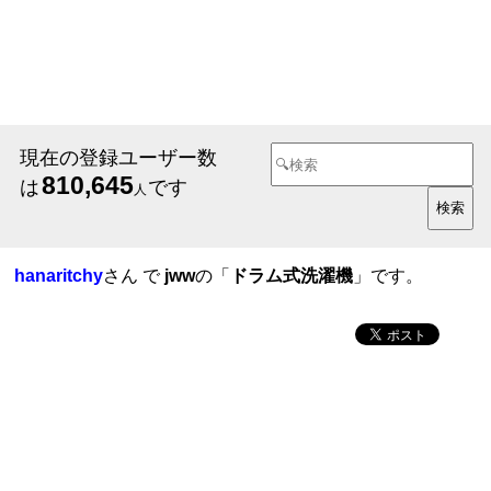
現在の登録ユーザー数
810,645
は
です
人
hanaritchy
さん で
jww
の「
ドラム式洗濯機
」です。