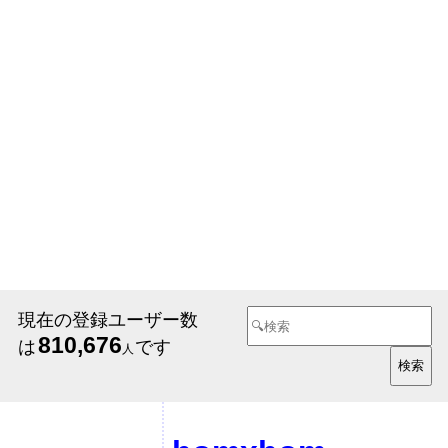
現在の登録ユーザー数
810,676
は
です
人