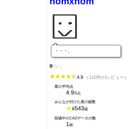
homxhom
・・・。
なし
4.9
（110件のレビュー）
星の平均点
4.9
/5点
みんなが付けた星の総数
★
x543
個
投稿中のCADデータの数
1
個