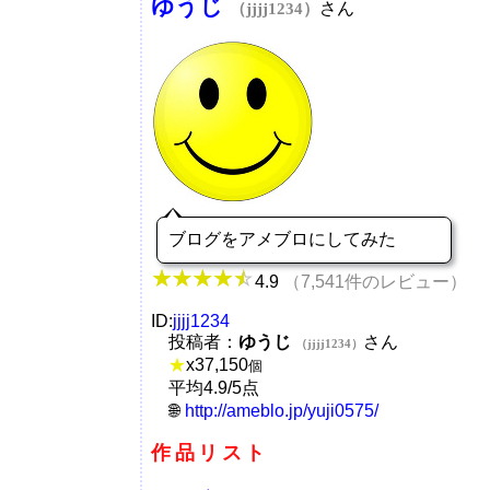
ゆうじ
さん
（jjjj1234）
ブログをアメブロにしてみた
4.9
（7,541件のレビュー）
ID:
jjjj1234
投稿者：
ゆうじ
さん
（jjjj1234）
★
x
37,150
個
平均4.9/5点
http://ameblo.jp/yuji0575/
作品リスト