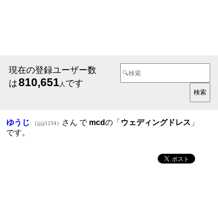
現在の登録ユーザー数
810,651
は
です
人
ゆうじ
さん で
mcd
の「
ウェディングドレス
」
（jjjj1234）
です。