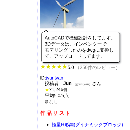
AutoCADで機械設計をしてます。
3Dデータは、インベンターで
モデリングしたのをdwgに変換し
て、アップロードしてます。
5.0
（250件のレビュー）
ID:
jyuntyan
投稿者：
Jun
さん
（jyuntyan）
★
x
1,246
個
平均5.0/5点
なし
作品リスト
軽量H形鋼(ダイナミックブロック)