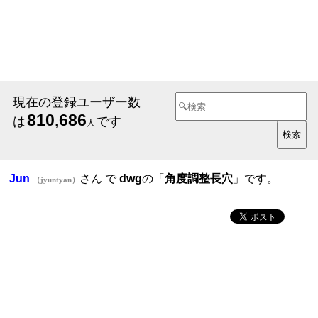
現在の登録ユーザー数
810,686
は
です
人
Jun
さん で
dwg
の「
角度調整長穴
」です。
（jyuntyan）