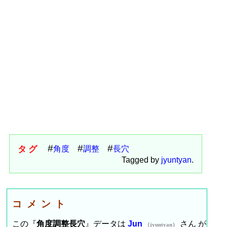
タグ
角度
調整
長穴
Tagged by
jyuntyan
.
コメント
この『
角度調整長穴
』データは
Jun
さん が
（jyuntyan）