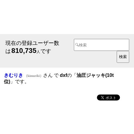
現在の登録ユーザー数
810,735
は
です
人
きむりき
さん で
dxf
の「
油圧ジャッキ(10t
（kimuriki）
位)
」です。