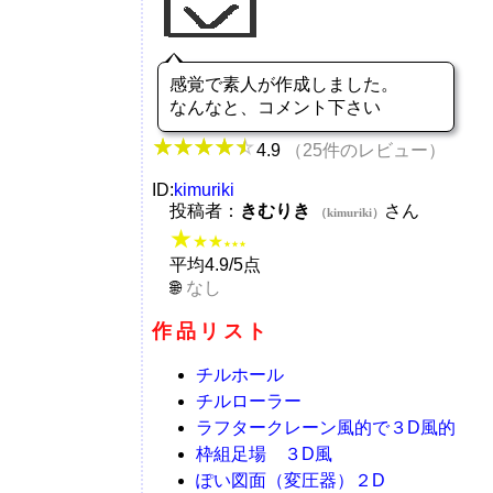
感覚で素人が作成しました。
なんなと、コメント下さい
4.9
（25件のレビュー）
ID:
kimuriki
投稿者：
きむりき
さん
（kimuriki）
★
★★
★★★
平均4.9/5点
なし
作品リスト
チルホール
チルローラー
ラフタークレーン風的で３D風的
枠組足場 ３D風
ぽい図面（変圧器）２D