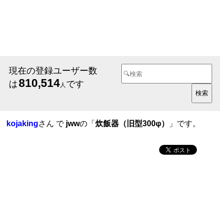
現在の登録ユーザー数
810,514
は
です
人
kojaking
さん で
jww
の「
炊飯器（旧型300φ）
」です。