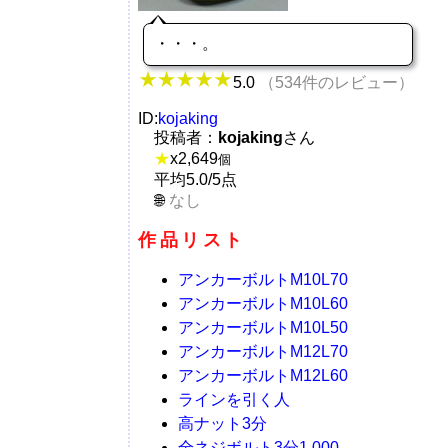
・・・。
5.0
（534件のレビュー）
ID:
kojaking
投稿者：
kojaking
さん
★
x
2,649
個
平均5.0/5点
なし
作品リスト
アンカーボルトM10L70
アンカーボルトM10L60
アンカーボルトM10L50
アンカーボルトM12L70
アンカーボルトM12L60
ラインを引く人
高ナット3分
全ネジボルト3分1,000