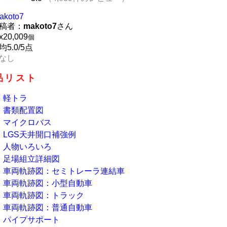
akoto7
稿者：
makoto7
さん
x
20,009
個
均5.0/5点
なし
品リスト
軽トラ
書類配置図
マイクロバス
LGS天井開口補強例
人物いろいろ
足場組立詳細図
車両軌跡図：セミトレーラ連結車
車両軌跡図：小型自動車
車両軌跡図：トラック
車両軌跡図：普通自動車
パイプサポート