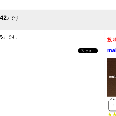
642
です
人
ろ
」です。
投
ma
・