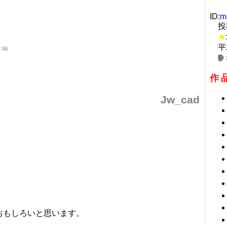
ID:
m
投
★
平
7:46
作
Jw_cad
おもしろいと思います。