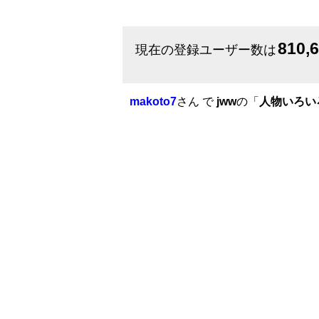
810,
現在の登録ユーザー数は
makoto7
さん で
jww
の「
人物いろい