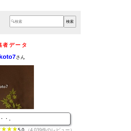
稿者データ
koto7
さん
・・。
5.0
（4,039件のレビュー）