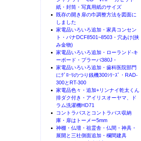
紙・封筒・写真用紙のサイズ
既存の開き扉の巾調整方法を図面に
しました
家電品いろいろ追加・家具コンセン
ト・パナDCF8501~8503・穴あけ(挟
み金物)
家電品いろいろ追加・ローランド-キ
ーボード・プラーバ380J・
家電品いろいろ追加・歯科医院部門
にｸﾞﾛｰﾘのつり銭機300ｼﾘｰｽﾞ・RAD-
300とRT-300
家電品色々・追加+リンナイ乾太くん
排ダク付き・アイリスオーヤマ、ド
ラム洗濯機HD71
コントラバスとコントラバス収納
庫・扉はトーメー5mm
神棚・仏壇・祖霊舎・仏間・神具・
展開と三社側面追加・欄間建具