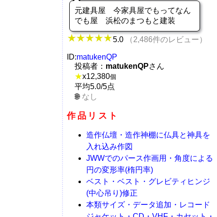
元建具屋 今家具屋でもってなん
でも屋 浜松のまつもと建装
5.0
（2,486件のレビュー）
ID:
matukenQP
投稿者：
matukenQP
さん
★
x
12,380
個
平均5.0/5点
なし
作品リスト
造作仏壇・造作神棚に仏具と神具を
入れ込み作図
JWWでのパース作画用・角度による
円の変形率(楕円率)
ベスト・ベスト・グレビティヒンジ
(中心吊り)修正
本類サイズ・データ追加・レコード
ジャケット・CD・VHF・カセット・