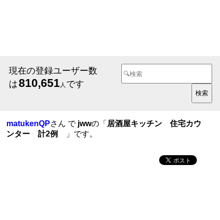
現在の登録ユーザー数
810,651
は
です
人
matukenQP
さん で
jww
の「
居酒屋キッチン 住宅カウ
ンター 計2例
」です。