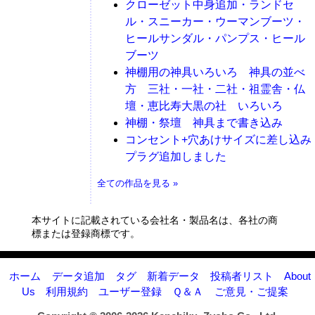
クローゼット中身追加・ランドセ
ル・スニーカー・ウーマンブーツ・
ヒールサンダル・パンプス・ヒール
ブーツ
神棚用の神具いろいろ 神具の並べ
方 三社・一社・二社・祖霊舎・仏
壇・恵比寿大黒の社 いろいろ
神棚・祭壇 神具まで書き込み
コンセント+穴あけサイズに差し込み
プラグ追加しました
全ての作品を見る »
本サイトに記載されている会社名・製品名は、各社の商
標または登録商標です。
ホーム
データ追加
タグ
新着データ
投稿者リスト
About
Us
利用規約
ユーザー登録
Ｑ＆Ａ
ご意見・ご提案