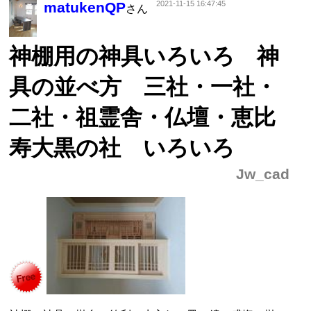
matukenQP
2021-11-15 16:47:45
さん
神棚用の神具いろいろ 神
具の並べ方 三社・一社・
二社・祖霊舎・仏壇・恵比
寿大黒の社 いろいろ
Jw_cad