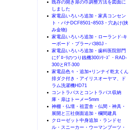
既存の開き扉の巾調整方法を図面に
しました
家電品いろいろ追加・家具コンセン
ト・パナDCF8501~8503・穴あけ(挟
み金物)
家電品いろいろ追加・ローランド-キ
ーボード・プラーバ380J・
家電品いろいろ追加・歯科医院部門
にｸﾞﾛｰﾘのつり銭機300ｼﾘｰｽﾞ・RAD-
300とRT-300
家電品色々・追加+リンナイ乾太くん
排ダク付き・アイリスオーヤマ、ド
ラム洗濯機HD71
コントラバスとコントラバス収納
庫・扉はトーメー5mm
神棚・仏壇・祖霊舎・仏間・神具・
展開と三社側面追加・欄間建具
クローゼット中身追加・ランドセ
ル・スニーカー・ウーマンブーツ・