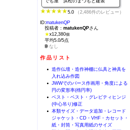
でも屋 浜松のまつもと建装
5.0
（2,486件のレビュー）
ID:
matukenQP
投稿者：
matukenQP
さん
★
x
12,380
個
平均5.0/5点
なし
作品リスト
造作仏壇・造作神棚に仏具と神具を
入れ込み作図
JWWでのパース作画用・角度による
円の変形率(楕円率)
ベスト・ベスト・グレビティヒンジ
(中心吊り)修正
本類サイズ・データ追加・レコード
ジャケット・CD・VHF・カセット・
紙・封筒・写真用紙のサイズ