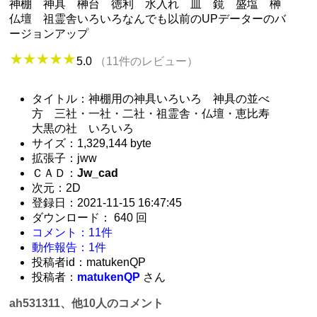
神棚 神具 榊台 徳利 水入れ 皿 鏡 盛塩 榊
仏壇 祖霊舎いろいろなんでも以前のUPデーターのバ
ージョンアップ
5.0
（11件のレビュー）
タイトル：神棚用の神具いろいろ 神具の並べ
方 三社・一社・二社・祖霊舎・仏壇・恵比寿
大黒の社 いろいろ
サイズ：1,329,144 byte
拡張子：jww
ＣＡＤ：
Jw_cad
次元：2D
登録日：2021-11-15 16:47:45
ダウンロード： 640 回
コメント：11件
動作報告：1件
投稿者id：matukenQP
投稿者：
matukenQP
さん
ah531311、他10人のコメント