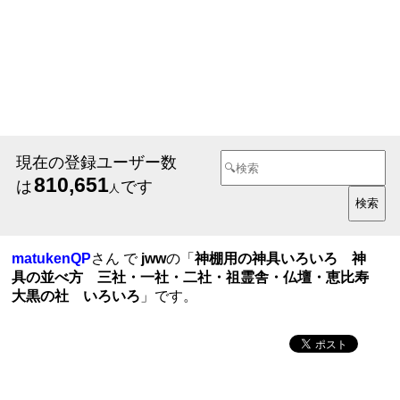
現在の登録ユーザー数
810,651
は
です
人
matukenQP
さん で
jww
の「
神棚用の神具いろいろ 神
具の並べ方 三社・一社・二社・祖霊舎・仏壇・恵比寿
大黒の社 いろいろ
」です。