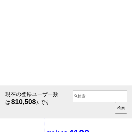
現在の登録ユーザー数
810,508
は
です
人