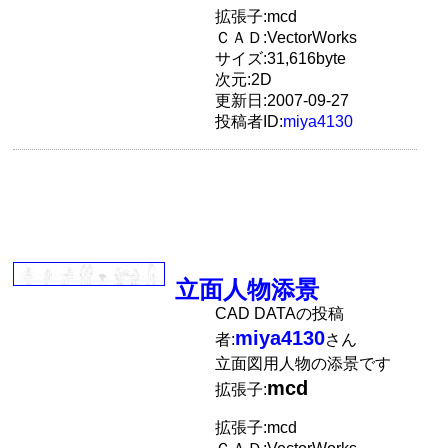
拡張子:mcd
ＣＡＤ:VectorWorks
サイズ:31,616byte
次元:2D
更新日:2007-09-27
投稿者ID:
miya4130
立面人物添景
CAD DATAの投稿
miya4130
者:
さん
立面図用人物の添景です
mcd
拡張子:
拡張子:mcd