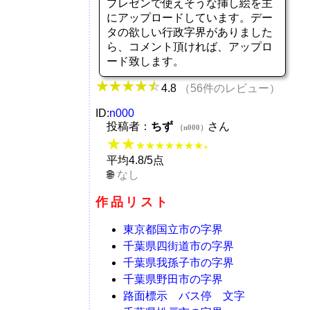
プレゼンで使えそうな挿し絵を主
にアップロードしています。デー
タの欲しい行政字界がありました
ら、コメント頂ければ、アップロ
ード致します。
4.8
（56件のレビュー）
ID:
n000
投稿者：
ちず
さん
（n000）
★★
★★★★★★★
★
平均4.8/5点
なし
作品リスト
東京都国立市の字界
千葉県四街道市の字界
千葉県我孫子市の字界
千葉県野田市の字界
路面標示 バス停 文字