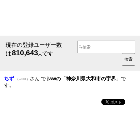
現在の登録ユーザー数
810,643
は
です
人
ちず
さん で
jww
の「
神奈川県大和市の字界
」で
（n000）
す。