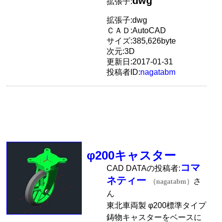
dwg
拡張子:
拡張子:dwg
ＣＡＤ:AutoCAD
サイズ:385,626byte
次元:3D
更新日:2017-01-31
投稿者ID:
nagatabm
φ200キャスター
コマ
CAD DATAの投稿者:
ネティー
さ
（nagatabm）
ん
東北車両製 φ200標準タイプ
鋳物キャスターをベースに