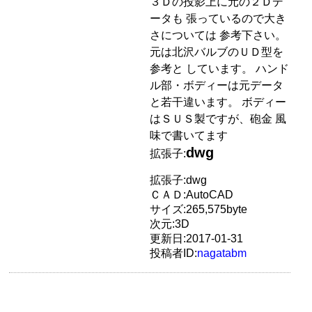
３Ｄの投影上に元の２Ｄデ
ータも 張っているので大き
さについては 参考下さい。
元は北沢バルブのＵＤ型を
参考と しています。 ハンド
ル部・ボディーは元データ
と若干違います。 ボディー
はＳＵＳ製ですが、砲金 風
味で書いてます
dwg
拡張子:
拡張子:dwg
ＣＡＤ:AutoCAD
サイズ:265,575byte
次元:3D
更新日:2017-01-31
投稿者ID:
nagatabm