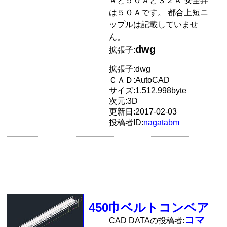
Ａと５０Ａと３２Ａ 安全弁
は５０Ａです。 都合上短ニ
ップルは記載していませ
ん。
dwg
拡張子:
拡張子:dwg
ＣＡＤ:AutoCAD
サイズ:1,512,998byte
次元:3D
更新日:2017-02-03
投稿者ID:
nagatabm
450巾ベルトコンベア
コマ
CAD DATAの投稿者: