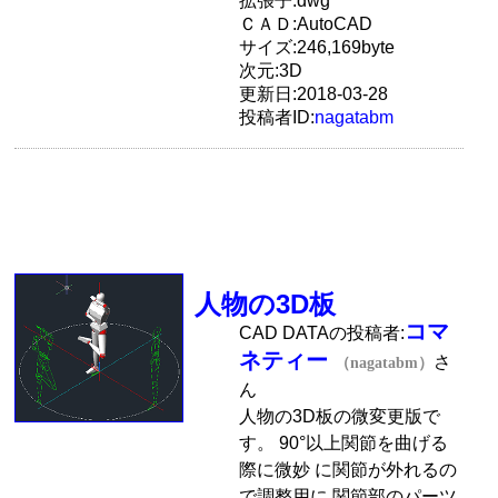
拡張子:dwg
ＣＡＤ:AutoCAD
サイズ:246,169byte
次元:3D
更新日:2018-03-28
投稿者ID:
nagatabm
人物の3D板
コマ
CAD DATAの投稿者:
ネティー
さ
（nagatabm）
ん
人物の3D板の微変更版で
す。 90°以上関節を曲げる
際に微妙 に関節が外れるの
で調整用に 関節部のパーツ