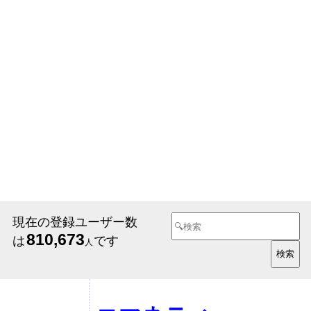
現在の登録ユーザー数
810,673
は
です
人