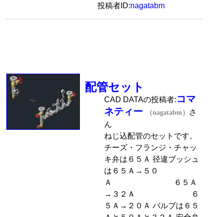
投稿者ID:
nagatabm
配管セット
コマ
CAD DATAの投稿者:
ネティー
さ
（nagatabm）
ん
ねじ込配管のセットです。
チーズ・フランジ・チャッ
キ弁は６５Ａ 径違ブッシュ
は６５Ａ→５０
Ａ ６５Ａ
→３２Ａ ６
５Ａ→２０Ａ バルブは６５