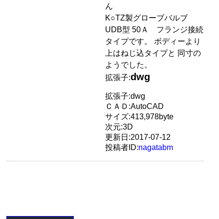
ん
K○TZ製グローブバルブ
UDB型 50Ａ フランジ接続
タイプです。 ボディーより
上はねじ込タイプと 同寸の
ようでした。
dwg
拡張子:
拡張子:dwg
ＣＡＤ:AutoCAD
サイズ:413,978byte
次元:3D
更新日:2017-07-12
投稿者ID:
nagatabm