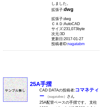
しました。
dwg
拡張子:
拡張子:dwg
ＣＡＤ:AutoCAD
サイズ:231,073byte
次元:3D
更新日:2017-01-27
投稿者ID:
nagatabm
25A手摺
コマネティ
CAD DATAの投稿者:
ー
さん
（nagatabm）
25A配管ベースの手摺です。 支柱