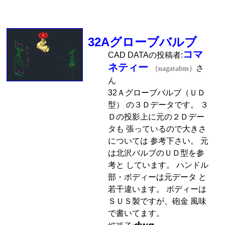
32Aグローブバルブ
コマ
CAD DATAの投稿者:
ネティー
さ
（nagatabm）
ん
32Ａグローブバルブ（ＵＤ
型） の３Ｄデータです。 ３
Ｄの投影上に元の２Ｄデー
タも 張っているので大きさ
については 参考下さい。 元
は北沢バルブのＵＤ型を参
考と しています。 ハンドル
部・ボディーは元データ と
若干違います。 ボディーは
ＳＵＳ製ですが、砲金 風味
で書いてます。