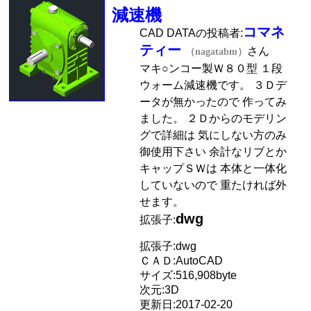
減速機
コマネ
CAD DATAの投稿者:
ティー
さん
（nagatabm）
マキ○ンコー製Ｗ８０型 １段
ウォーム減速機です。 ３Ｄデ
ータが無かったので 作ってみ
ました。 ２Ｄからのモデリン
グで詳細は 気にしない方のみ
御使用下さい 余計なリブとか
キャップＳＷは 本体と一体化
していないので 重たければ外
せます。
dwg
拡張子:
拡張子:dwg
ＣＡＤ:AutoCAD
サイズ:516,908byte
次元:3D
更新日:2017-02-20