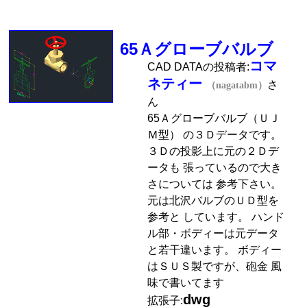
65Ａグローブバルブ
コマ
CAD DATAの投稿者:
ネティー
さ
（nagatabm）
ん
65Ａグローブバルブ（ＵＪ
Ｍ型） の３Ｄデータです。
３Ｄの投影上に元の２Ｄデ
ータも 張っているので大き
さについては 参考下さい。
元は北沢バルブのＵＤ型を
参考と しています。 ハンド
ル部・ボディーは元データ
と若干違います。 ボディー
はＳＵＳ製ですが、砲金 風
味で書いてます
dwg
拡張子: