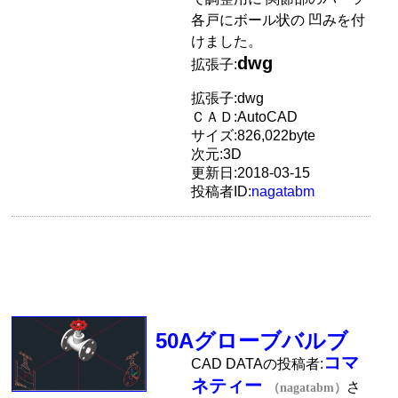
各戸にボール状の 凹みを付
けました。
dwg
拡張子:
拡張子:dwg
ＣＡＤ:AutoCAD
サイズ:826,022byte
次元:3D
更新日:2018-03-15
投稿者ID:
nagatabm
50Aグローブバルブ
コマ
CAD DATAの投稿者:
ネティー
さ
（nagatabm）