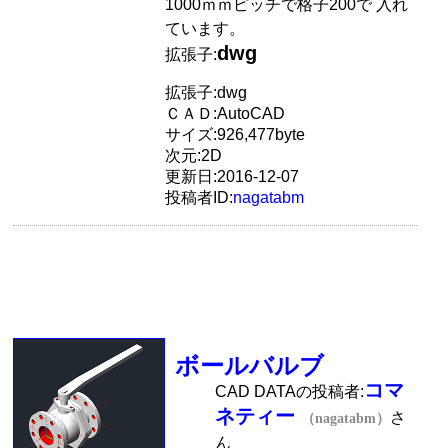
1000ｍｍピッチで格子200で 入れ
ています。
dwg
拡張子:
拡張子:dwg
ＣＡＤ:AutoCAD
サイズ:926,477byte
次元:2D
更新日:2016-12-07
投稿者ID:
nagatabm
ボールバルブ
コマ
CAD DATAの投稿者:
ネティー
さ
（nagatabm）
ん