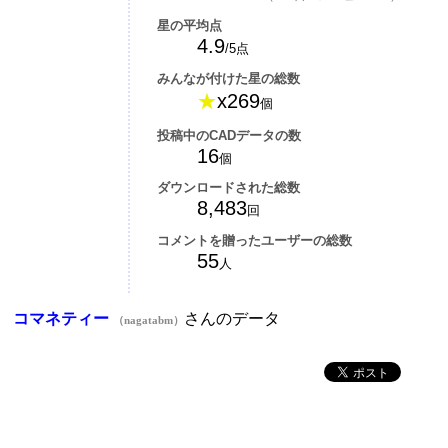
星の平均点
4.9
/5点
みんなが付けた星の総数
★
x269
個
投稿中のCADデータの数
16
個
ダウンロードされた総数
8,483
回
コメントを贈ったユーザーの総数
55
人
コマネティー
さんのデータ
（nagatabm）