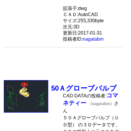
拡張子:dwg
ＣＡＤ:AutoCAD
サイズ:255,330byte
次元:3D
更新日:2017-01-31
投稿者ID:
nagatabm
50Ａグローブバルブ
コマ
CAD DATAの投稿者:
ネティー
さ
（nagatabm）
ん
５０Ａグローブバルブ（Ｕ
Ｄ型） の３Ｄデータです。