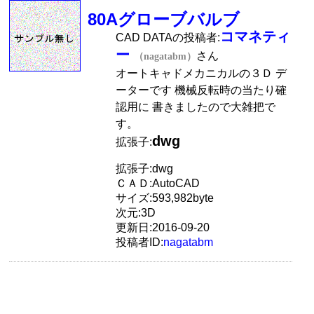
80Aグローブバルブ
コマネティ
CAD DATAの投稿者:
ー
さん
（nagatabm）
オートキャドメカニカルの３Ｄ デ
ーターです 機械反転時の当たり確
認用に 書きましたので大雑把で
す。
dwg
拡張子:
拡張子:dwg
ＣＡＤ:AutoCAD
サイズ:593,982byte
次元:3D
更新日:2016-09-20
投稿者ID:
nagatabm