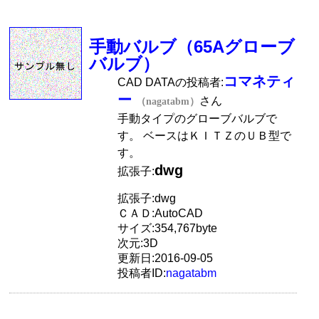
手動バルブ（65Aグローブ
バルブ）
コマネティ
CAD DATAの投稿者:
ー
さん
（nagatabm）
手動タイプのグローブバルブで
す。 ベースはＫＩＴＺのＵＢ型で
す。
dwg
拡張子:
拡張子:dwg
ＣＡＤ:AutoCAD
サイズ:354,767byte
次元:3D
更新日:2016-09-05
投稿者ID:
nagatabm