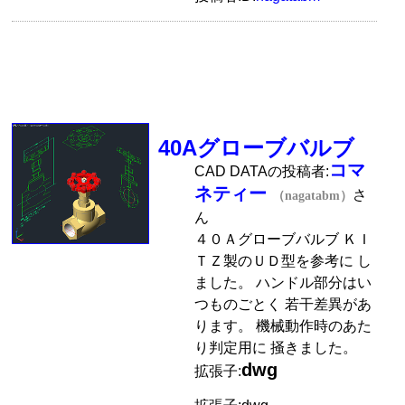
40Aグローブバルブ
コマ
CAD DATAの投稿者:
ネティー
さ
（nagatabm）
ん
４０Ａグローブバルブ ＫＩ
ＴＺ製のＵＤ型を参考に し
ました。 ハンドル部分はい
つものごとく 若干差異があ
ります。 機械動作時のあた
り判定用に 掻きました。
dwg
拡張子: