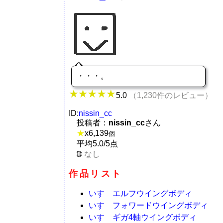
・・・。
5.0
（1,230件のレビュー）
ID:
nissin_cc
投稿者：
nissin_cc
さん
★
x
6,139
個
平均5.0/5点
なし
作品リスト
いすゞエルフウイングボディ
いすゞフォワードウイングボディ
いすゞギガ4軸ウイングボディ