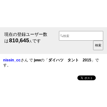
現在の登録ユーザー数
810,645
は
です
人
nissin_cc
さん で
jww
の「
ダイハツ タント 2015
」で
す。