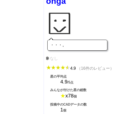
onga
・・・。
なし
4.9
（16件のレビュー）
星の平均点
4.9
/5点
みんなが付けた星の総数
★
x78
個
投稿中のCADデータの数
1
個