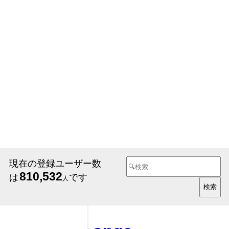
現在の登録ユーザー数
810,532
は
です
人