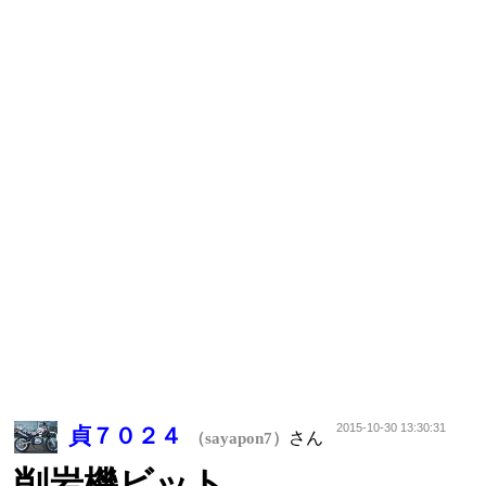
2015-10-30 13:30:31
貞７０２４
さん
（sayapon7）
削岩機ビット