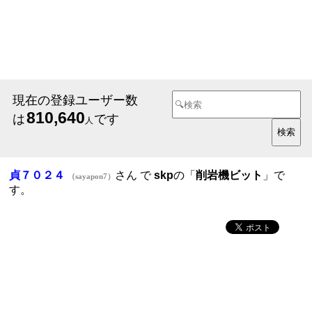
現在の登録ユーザー数
810,640
は
です
人
貞７０２４
さん で
skp
の「
削岩機ビット
」で
（sayapon7）
す。