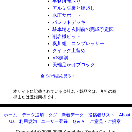
事務所間取り
アルミ矢板と腹起し
水圧サポート
パレットデッキ
駐車場と玄関前の完成予定図
削岩機ビット
奥川組 コンプレッサー
クイック土留め
VS側溝
天端足かけブロック
全ての作品を見る »
本サイトに記載されている会社名・製品名は、各社の商
標または登録商標です。
ホーム
データ追加
タグ
新着データ
投稿者リスト
About
Us
利用規約
ユーザー登録
Ｑ＆Ａ
ご意見・ご提案
Copyright © 2006-2026
Kenchiku_Zyoho Co., Ltd.