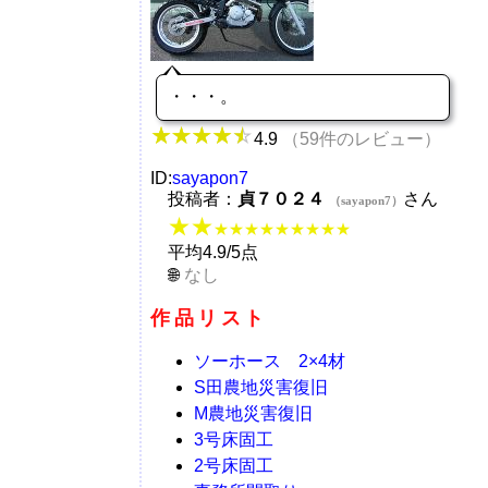
・・・。
4.9
（59件のレビュー）
ID:
sayapon7
投稿者：
貞７０２４
さん
（sayapon7）
★★
★★★★★★★★★
平均4.9/5点
なし
作品リスト
ソーホース 2×4材
S田農地災害復旧
M農地災害復旧
3号床固工
2号床固工