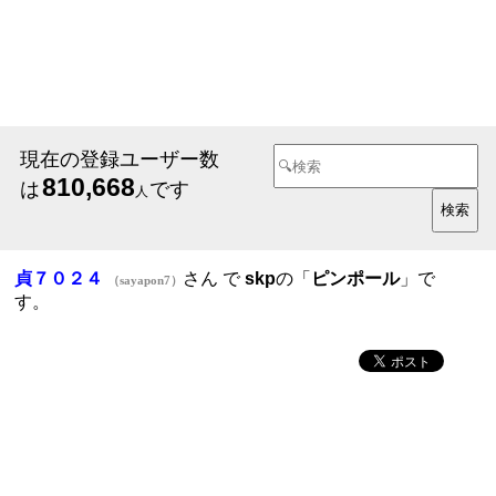
現在の登録ユーザー数
810,668
は
です
人
貞７０２４
さん で
skp
の「
ピンポール
」で
（sayapon7）
す。