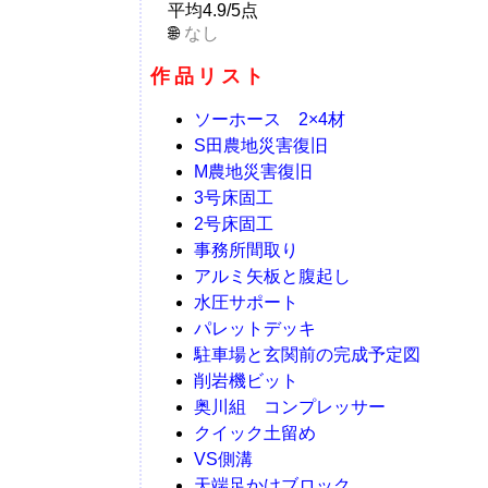
平均4.9/5点
なし
作品リスト
ソーホース 2×4材
S田農地災害復旧
M農地災害復旧
3号床固工
2号床固工
事務所間取り
アルミ矢板と腹起し
水圧サポート
パレットデッキ
駐車場と玄関前の完成予定図
削岩機ビット
奥川組 コンプレッサー
クイック土留め
VS側溝
天端足かけブロック