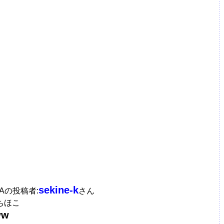
sekine-k
TAの投稿者:
さん
ちほこ
ww