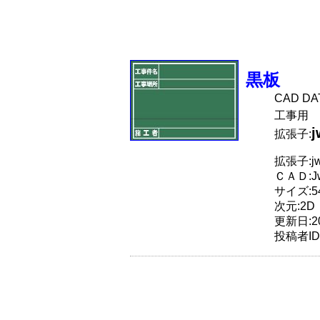
黒板
CAD D
工事用
拡張子:
拡張子:j
ＣＡＤ:J
サイズ:54
次元:2D
更新日:20
投稿者ID