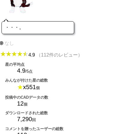
・・・。
なし
4.9
（112件のレビュー）
星の平均点
4.9
/5点
みんなが付けた星の総数
★
x551
個
投稿中のCADデータの数
12
個
ダウンロードされた総数
7,290
回
コメントを贈ったユーザーの総数