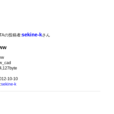
sekine-k
ATAの投稿者:
さん
jww
ww
w_cad
,127byte
12-10-10
:
sekine-k