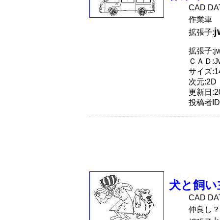
CAD D
作業車
拡張子:
拡張子:j
ＣＡＤ:J
サイズ:14
次元:2D
更新日:20
投稿者ID
犬と飼い
CAD D
仲良し？