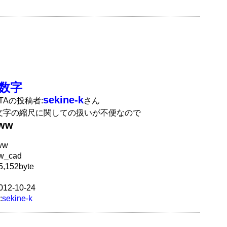
数字
sekine-k
ATAの投稿者:
さん
文字の縮尺に関しての扱いが不便なので
jww
ww
w_cad
,152byte
12-10-24
:
sekine-k