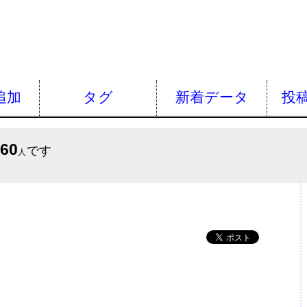
追加
タグ
新着データ
投
560
です
人