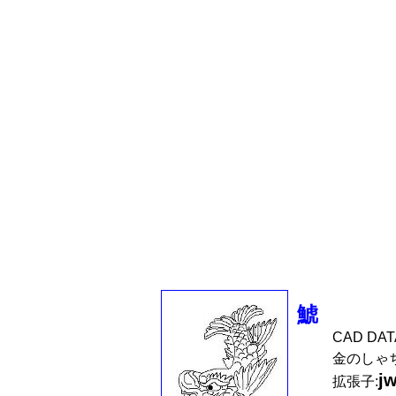
鯱
CAD DA
金のしゃ
j
拡張子: