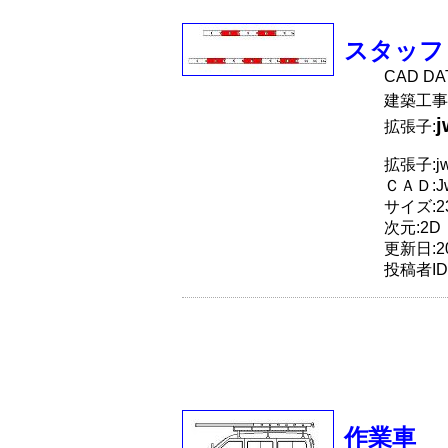
スタッフ
CAD D
建築工事
拡張子:
拡張子:j
ＣＡＤ:J
サイズ:23
次元:2D
更新日:20
投稿者ID
作業車