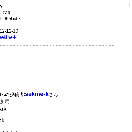
w
_cad
,965byte
2-12-10
sekine-k
sekine-k
ATAの投稿者:
さん
所用
ak
ak