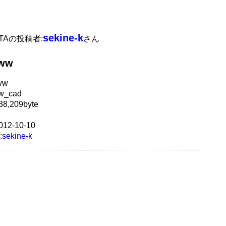
sekine-k
ATAの投稿者:
さん
jww
ww
w_cad
8,209byte
12-10-10
:
sekine-k