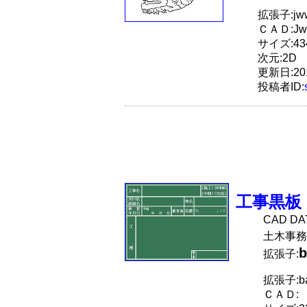
拡張子:jw
ＣＡＤ:Jw
サイズ:434
次元:2D
更新日:201
投稿者ID:
工事黒板
CAD D
土木事務
b
拡張子:
拡張子:b
ＣＡＤ: