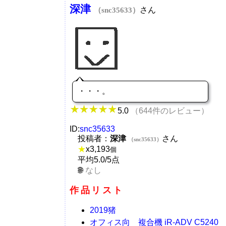
深津
さん
（snc35633）
・・・。
5.0
（644件のレビュー）
ID:
snc35633
投稿者：
深津
さん
（snc35633）
★
x
3,193
個
平均5.0/5点
なし
作品リスト
2019猪
オフィス向 複合機 iR-ADV C5240