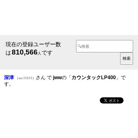
現在の登録ユーザー数
810,566
は
です
人
深津
さん で
jww
の「
カウンタックLP400
」で
（snc35633）
す。