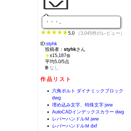
・・・。
5.0
（3,045件のレビュー）
ID:
styhk
投稿者：
styhk
さん
★
x
15,187
個
平均5.0/5点
なし
作品リスト
六角ボルト ダイナミックブロック
dwg
埋め込み文字、特殊文字 jww
AutoCADインデックスカラー dwg
レバーハンドルＭ jww
レバーハンドルＭ dxf