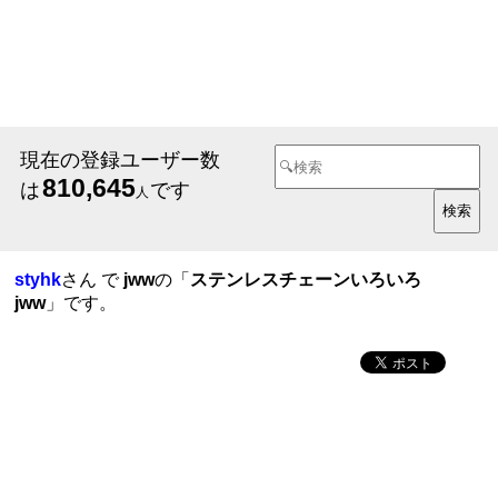
現在の登録ユーザー数
810,645
は
です
人
styhk
さん で
jww
の「
ステンレスチェーンいろいろ
jww
」です。