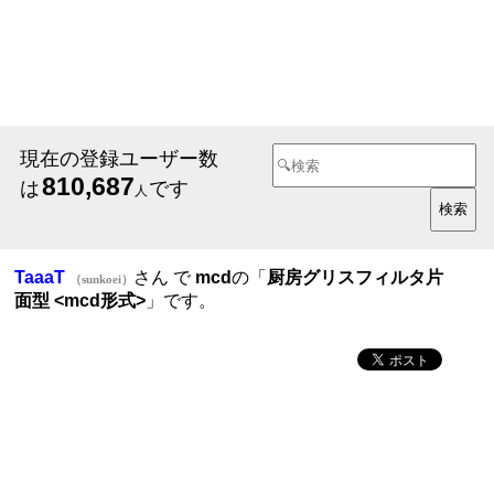
現在の登録ユーザー数
810,687
は
です
人
TaaaT
さん で
mcd
の「
厨房グリスフィルタ片
（sunkoei）
面型 <mcd形式>
」です。