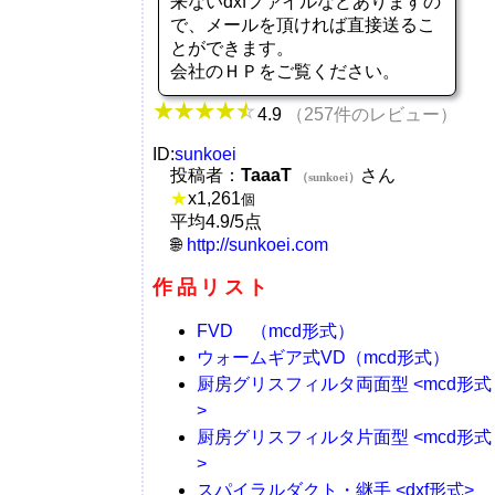
来ないdxfファイルなどありますの
で、メールを頂ければ直接送るこ
とができます。
会社のＨＰをご覧ください。
4.9
（257件のレビュー）
ID:
sunkoei
投稿者：
TaaaT
さん
（sunkoei）
★
x
1,261
個
平均4.9/5点
http://sunkoei.com
作品リスト
FVD （mcd形式）
ウォームギア式VD（mcd形式）
厨房グリスフィルタ両面型 <mcd形式
>
厨房グリスフィルタ片面型 <mcd形式
>
スパイラルダクト・継手 <dxf形式>