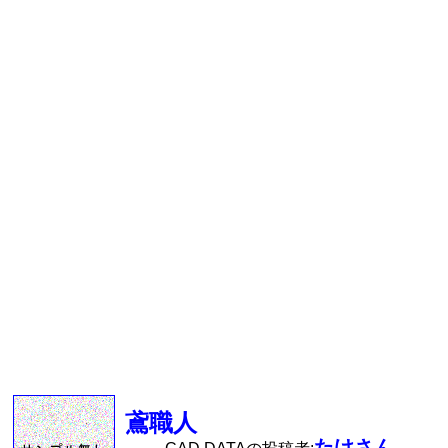
鳶職人
たけさん