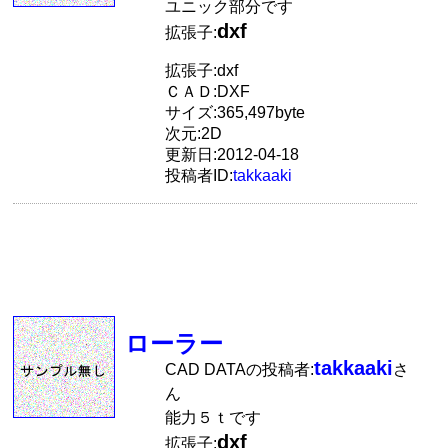
ユニック部分です
dxf
拡張子:
拡張子:dxf
ＣＡＤ:DXF
サイズ:365,497byte
次元:2D
更新日:2012-04-18
投稿者ID:
takkaaki
ローラー
takkaaki
CAD DATAの投稿者:
さ
ん
能力５ｔです
dxf
拡張子: