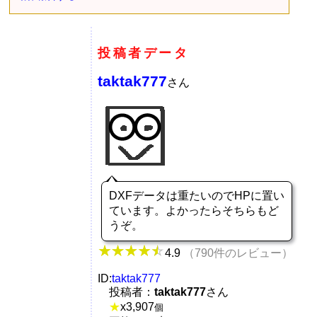
投稿者データ
taktak777
さん
DXFデータは重たいのでHPに置い
ています。よかったらそちらもど
うぞ。
4.9
（790件のレビュー）
ID:
taktak777
投稿者：
taktak777
さん
★
x
3,907
個