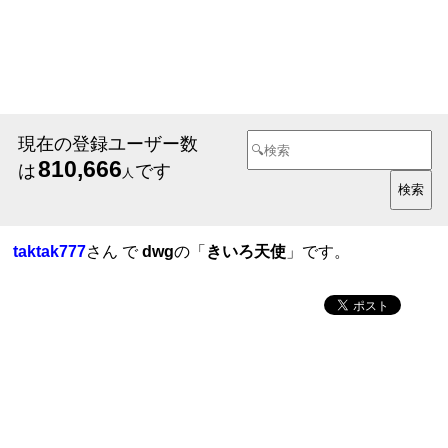
現在の登録ユーザー数
810,666
は
です
人
taktak777
さん で
dwg
の「
きいろ天使
」です。