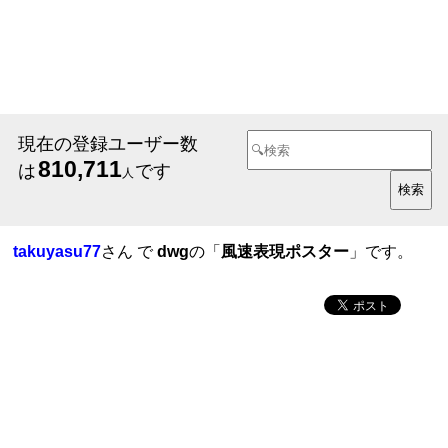
現在の登録ユーザー数
810,711
は
です
人
takuyasu77
さん で
dwg
の「
風速表現ポスター
」です。