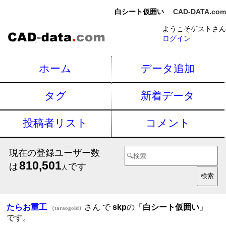
白シート仮囲い
CAD-DATA.com
ようこそゲストさん
ログイン
ホーム
データ追加
タグ
新着データ
投稿者リスト
コメント
現在の登録ユーザー数
810,501
は
です
人
たらお重工
さん で
skp
の「
白シート仮囲い
」
（taraogold）
です。