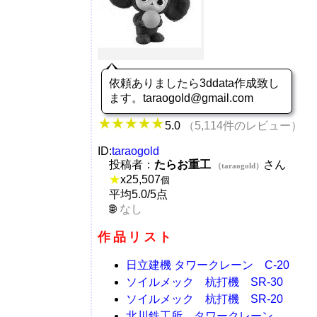
依頼ありましたら3ddata作成致し
ます。taraogold@gmail.com
5.0
（5,114件のレビュー）
ID:
taraogold
投稿者：
たらお重工
さん
（taraogold）
★
x
25,507
個
平均5.0/5点
なし
作品リスト
日立建機 タワークレーン C-20
ソイルメック 杭打機 SR-30
ソイルメック 杭打機 SR-20
北川鉄工所 タワークレーン