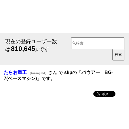
現在の登録ユーザー数
810,645
は
です
人
たらお重工
さん で
skp
の「
バウアー BG-
（taraogold）
7(ベースマシン)
」です。