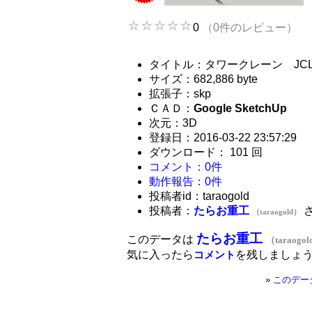
0
（0件のレビュー）
タイトル：タワークレーン JCL
サイズ：682,886 byte
拡張子：skp
ＣＡＤ：
Google SketchUp
次元：3D
登録日：2016-03-22 23:57:29
ダウンロード： 101 回
コメント：0件
動作報告：0件
投稿者id：taraogold
投稿者：
たらお重工
（taraogold）
たらお重工
このデータは
（taraogo
気に入ったら
を残しましょ
コメント
»
このデー