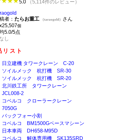
5.0
（5,114件のレビュー）
araogold
稿者：
たらお重工
さん
（taraogold）
x
25,507
個
均5.0/5点
なし
品リスト
日立建機 タワークレーン C-20
ソイルメック 杭打機 SR-30
ソイルメック 杭打機 SR-20
北川鉄工所 タワークレーン
JCL008-2
コベルコ クローラークレーン
7050G
バックフォー小割
コベルコ BM1500Gベースマシーン
日本車両 DH658-M95D
コベルコ 解体専用機 SK135SRD