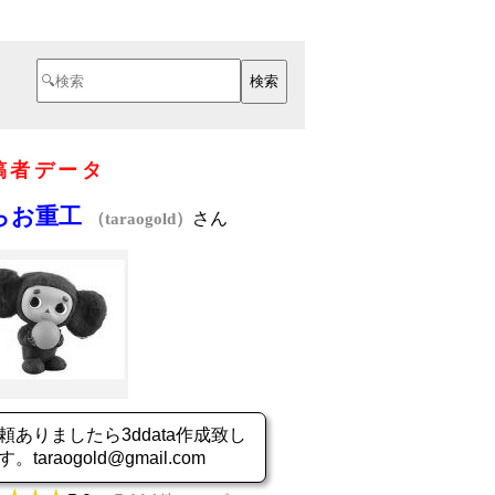
稿者データ
らお重工
さん
（taraogold）
頼ありましたら3ddata作成致し
す。taraogold@gmail.com