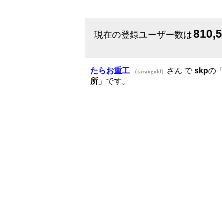
810,
現在の登録ユーザー数は
たらお重工
さん で
skp
の
（taraogold）
所
」です。