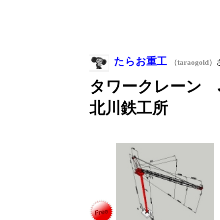
たらお重工
（taraogold）
タワークレーン J
北川鉄工所