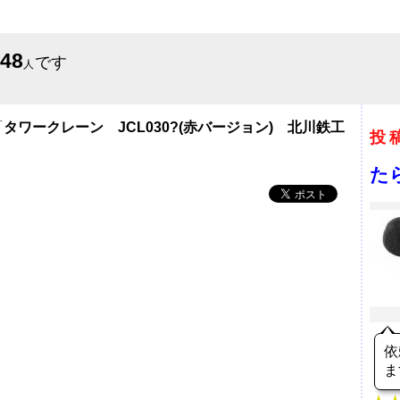
548
です
人
「
タワークレーン JCL030?(赤バージョン) 北川鉄工
投
た
依
ま