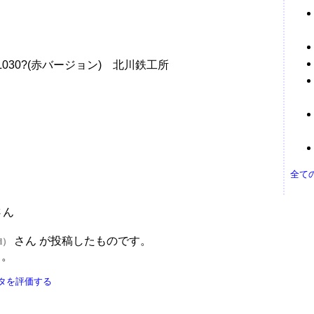
030?(赤バージョン) 北川鉄工所
全て
さん
さん が投稿したものです。
ld）
う。
タを評価する