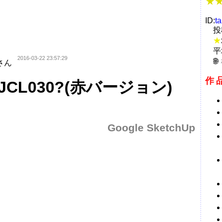
ID:
t
投
★
平
2016-03-22 23:57:29
さん
作
CL030?(赤バージョン)
Google SketchUp