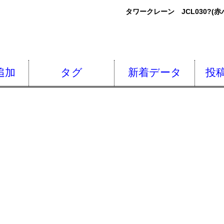
タワークレーン JCL030?(
追加
タグ
新着データ
投