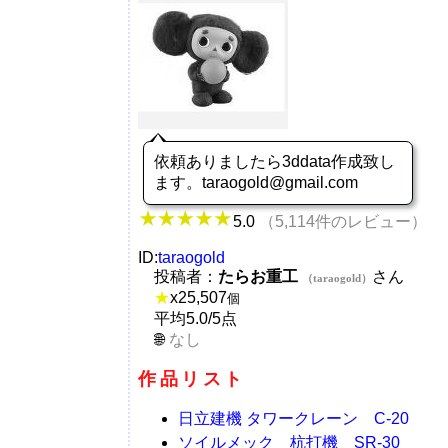
依頼ありましたら3ddata作成致し
ます。taraogold@gmail.com
5.0
（5,114件のレビュー）
ID:
taraogold
投稿者：
たらお重工
さん
（taraogold）
★
x
25,507
個
平均5.0/5点
なし
作品リスト
日立建機 タワークレーン C-20
ソイルメック 杭打機 SR-30