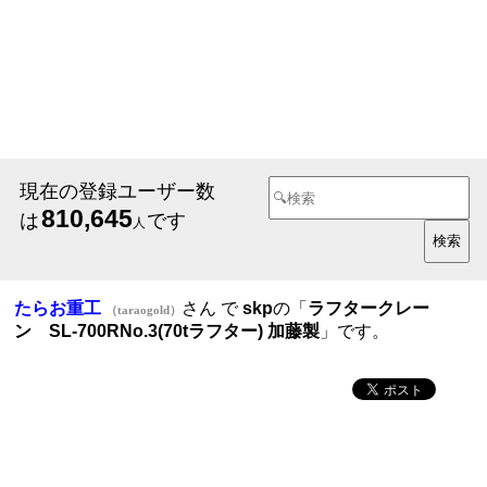
現在の登録ユーザー数
810,645
は
です
人
たらお重工
さん で
skp
の「
ラフタークレー
（taraogold）
ン SL-700RNo.3(70tラフター) 加藤製
」です。