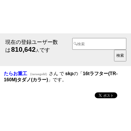
現在の登録ユーザー数
810,642
は
です
人
たらお重工
さん で
skp
の「
16tラフター(TR-
（taraogold）
160M)タダノ(カラー)
」です。