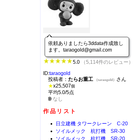
依頼ありましたら3ddata作成致し
ます。taraogold@gmail.com
5.0
（5,114件のレビュー）
ID:
taraogold
投稿者：
たらお重工
さん
（taraogold）
★
x
25,507
個
平均5.0/5点
なし
作品リスト
日立建機 タワークレーン C-20
ソイルメック 杭打機 SR-30
ソイルメック 杭打機 SR-20