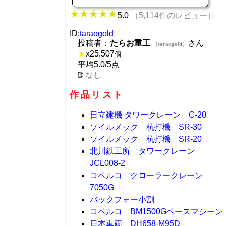
5.0
（5,114件のレビュー）
ID:
taraogold
投稿者：
たらお重工
さん
（taraogold）
★
x
25,507
個
平均5.0/5点
なし
作品リスト
日立建機 タワークレーン C-20
ソイルメック 杭打機 SR-30
ソイルメック 杭打機 SR-20
北川鉄工所 タワークレーン
JCL008-2
コベルコ クローラークレーン
7050G
バックフォー小割
コベルコ BM1500Gベースマシーン
日本車両 DH658-M95D