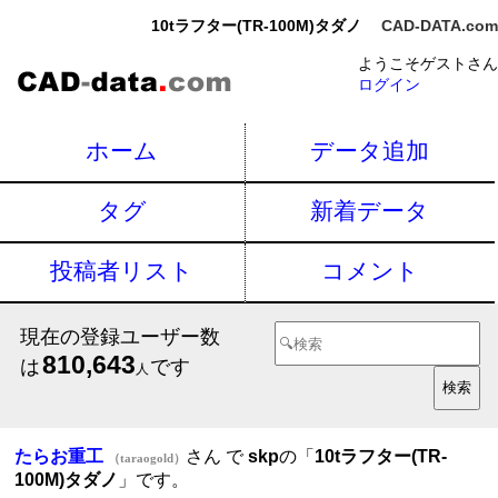
10tラフター(TR-100M)タダノ
CAD-DATA.com
ようこそゲストさん
ログイン
ホーム
データ追加
タグ
新着データ
投稿者リスト
コメント
現在の登録ユーザー数
810,643
は
です
人
たらお重工
さん で
skp
の「
10tラフター(TR-
（taraogold）
100M)タダノ
」です。