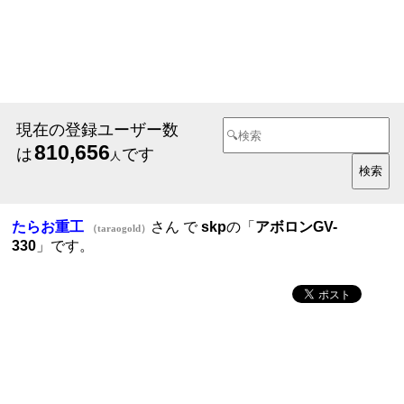
現在の登録ユーザー数
810,656
は
です
人
たらお重工
さん で
skp
の「
アボロンGV-
（taraogold）
330
」です。