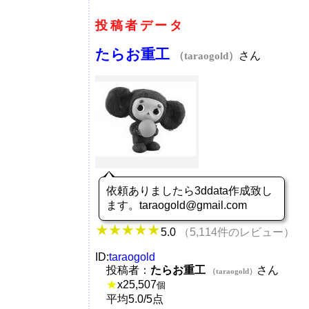
投稿者データ
たらお重工
さん
（taraogold）
依頼ありましたら3ddata作成致し
ます。taraogold@gmail.com
5.0
（5,114件のレビュー）
ID:
taraogold
投稿者：
たらお重工
さん
（taraogold）
★
x
25,507
個
平均5.0/5点