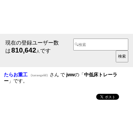
現在の登録ユーザー数
810,642
は
です
人
たらお重工
さん で
jww
の「
中低床トレーラ
（taraogold）
ー
」です。