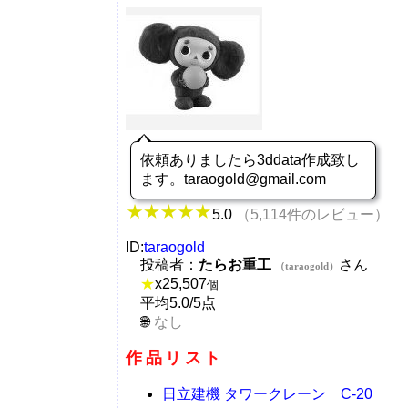
依頼ありましたら3ddata作成致し
ます。taraogold@gmail.com
5.0
（5,114件のレビュー）
ID:
taraogold
投稿者：
たらお重工
さん
（taraogold）
★
x
25,507
個
平均5.0/5点
なし
作品リスト
日立建機 タワークレーン C-20