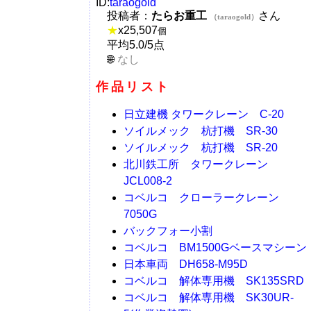
ID:
taraogold
投稿者：
たらお重工
さん
（taraogold）
★
x
25,507
個
平均5.0/5点
なし
作品リスト
日立建機 タワークレーン C-20
ソイルメック 杭打機 SR-30
ソイルメック 杭打機 SR-20
北川鉄工所 タワークレーン
JCL008-2
コベルコ クローラークレーン
7050G
バックフォー小割
コベルコ BM1500Gベースマシーン
日本車両 DH658-M95D
コベルコ 解体専用機 SK135SRD
コベルコ 解体専用機 SK30UR-