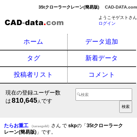
35tクローラークレーン(簡易版)
CAD-DATA.com
ようこそゲストさん
ログイン
ホーム
データ追加
タグ
新着データ
投稿者リスト
コメント
現在の登録ユーザー数
810,645
は
です
人
たらお重工
さん で
skp
の「
35tクローラーク
（taraogold）
レーン(簡易版)
」です。