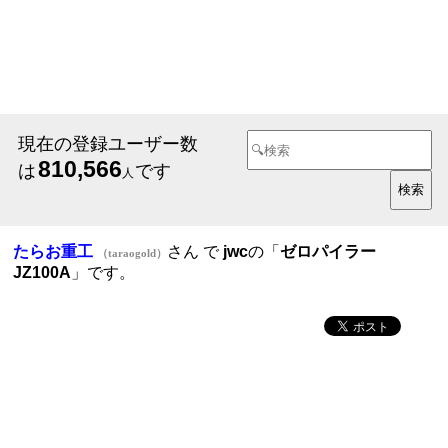
現在の登録ユーザー数
810,566
は
です
人
たらお重工
さん で
jwc
の「
ゼロパイラー
（taraogold）
JZ100A
」です。