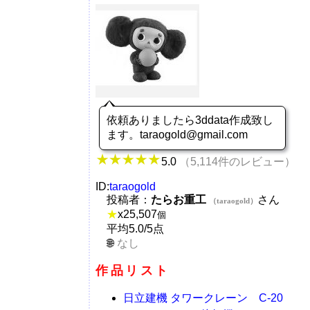
依頼ありましたら3ddata作成致し
ます。taraogold@gmail.com
5.0
（5,114件のレビュー）
ID:
taraogold
投稿者：
たらお重工
さん
（taraogold）
★
x
25,507
個
平均5.0/5点
なし
作品リスト
日立建機 タワークレーン C-20