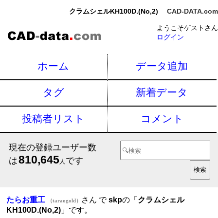
クラムシェルKH100D.(No,2)
CAD-DATA.com
ようこそゲストさん
ログイン
ホーム
データ追加
タグ
新着データ
投稿者リスト
コメント
現在の登録ユーザー数
810,645
は
です
人
たらお重工
さん で
skp
の「
クラムシェル
（taraogold）
KH100D.(No,2)
」です。