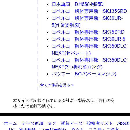
日本車両 DH658-M95D
コベルコ 解体専用機 SK135SRD
コベルコ 解体専用機 SK30UR-
5(作業姿勢図)
コベルコ 解体専用機 SK75SRD
コベルコ 解体専用機 SK30UR-5
コベルコ 解体専用機 SK350DLC
NEXT(セパレート)
コベルコ 解体専用機 SK350DLC
NEXT(3つ折れ超ロング)
バウアー BG-7(ベースマシン)
全ての作品を見る »
本サイトに記載されている会社名・製品名は、各社の商
標または登録商標です。
ホーム
データ追加
タグ
新着データ
投稿者リスト
About
Us
利用規約
ユーザー登録
Ｑ＆Ａ
ご意見・ご提案