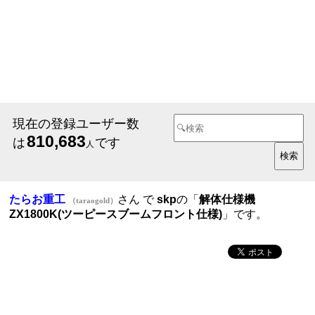
現在の登録ユーザー数
810,683
は
です
人
たらお重工
さん で
skp
の「
解体仕様機
（taraogold）
ZX1800K(ツーピースブームフロント仕様)
」です。