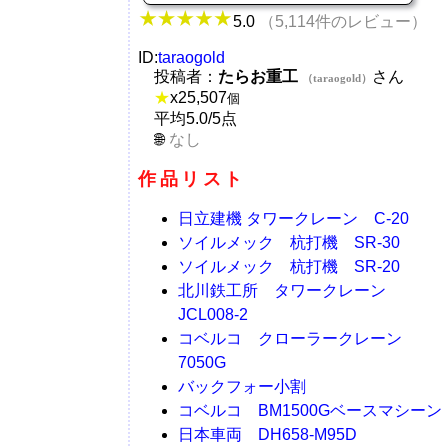
5.0
（5,114件のレビュー）
ID:
taraogold
投稿者：
たらお重工
さん
（taraogold）
★
x
25,507
個
平均5.0/5点
なし
作品リスト
日立建機 タワークレーン C-20
ソイルメック 杭打機 SR-30
ソイルメック 杭打機 SR-20
北川鉄工所 タワークレーン
JCL008-2
コベルコ クローラークレーン
7050G
バックフォー小割
コベルコ BM1500Gベースマシーン
日本車両 DH658-M95D