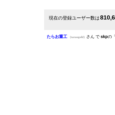
810,
現在の登録ユーザー数は
たらお重工
さん で
skp
の
（taraogold）