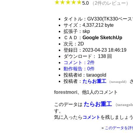
5.0
（2件のレビュー）
タイトル：GV330(TK330ベース
サイズ：4,337,212 byte
拡張子：skp
ＣＡＤ：
Google SketchUp
次元：2D
登録日：2023-04-23 18:46:19
ダウンロード： 138 回
コメント：2件
動作報告：0件
投稿者id：taraogold
投稿者：
たらお重工
（taraogold）
forestmori、他1人のコメント
たらお重工
このデータは
（taraogo
す。
気に入ったら
を残しましょ
コメント
»
このデータを評