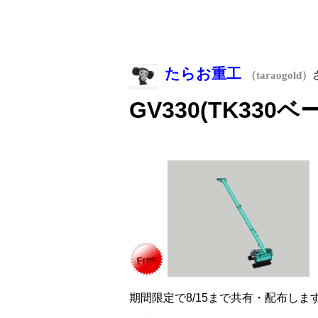
たらお重工
（taraogold）
GV330(TK330
期間限定で8/15まで共有・配布しま