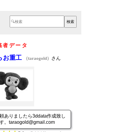
稿者データ
らお重工
さん
（taraogold）
頼ありましたら3ddata作成致し
す。taraogold@gmail.com