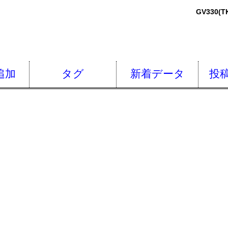
GV330(
追加
タグ
新着データ
投