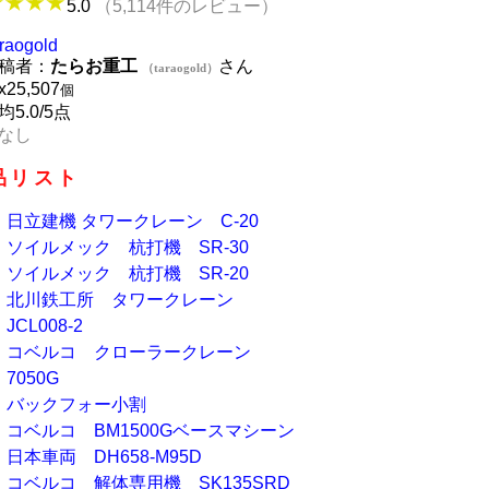
5.0
（5,114件のレビュー）
araogold
稿者：
たらお重工
さん
（taraogold）
x
25,507
個
均5.0/5点
なし
品リスト
日立建機 タワークレーン C-20
ソイルメック 杭打機 SR-30
ソイルメック 杭打機 SR-20
北川鉄工所 タワークレーン
JCL008-2
コベルコ クローラークレーン
7050G
バックフォー小割
コベルコ BM1500Gベースマシーン
日本車両 DH658-M95D
コベルコ 解体専用機 SK135SRD