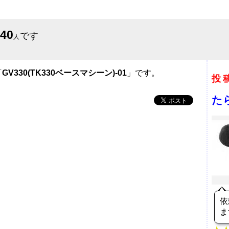
640
です
人
「
GV330(TK330ベースマシーン)-01
」です。
投
た
依
ま