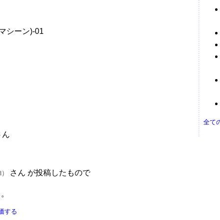
マシーン)-01
全て
さん
さん が投稿したもので
ld）
う。
価する