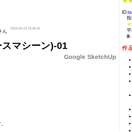
ID:
t
投
★
2023-04-23 18:46:19
平
さん
ベースマシーン)-01
作
Google SketchUp
す。