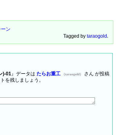
シーン
Tagged by
taraogold
.
)-01
』データは
たらお重工
さん が投稿
（taraogold）
ントを残しましょう。