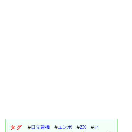
タグ
日立建機
ユンボ
ZX
㎥