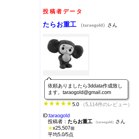
投稿者データ
たらお重工
さん
（taraogold）
依頼ありましたら3ddata作成致し
ます。taraogold@gmail.com
5.0
（5,114件のレビュー）
ID:
taraogold
投稿者：
たらお重工
さん
（taraogold）
★
x
25,507
個
平均5.0/5点