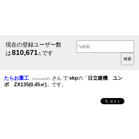
現在の登録ユーザー数
810,671
は
です
人
たらお重工
さん で
skp
の「
日立建機 ユン
（taraogold）
ボ ZX135(0.45㎥)
」です。