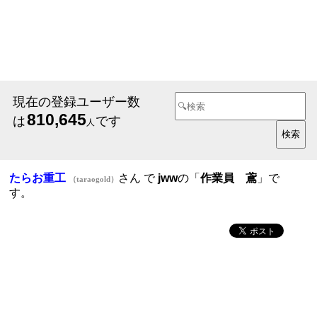
現在の登録ユーザー数
810,645
は
です
人
たらお重工
さん で
jww
の「
作業員 鳶
」で
（taraogold）
す。