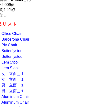
x
5,009
個
均4.9/5点
なし
品リスト
Office Chair
Barcerona Chair
Ply Chair
Butterflystool
Butterflystool
Lem Stool
Lem Stool
女 立面＿１
女 立面＿１
男 立面＿１
男 立面＿１
Aluminum Chair
Aluminum Chair