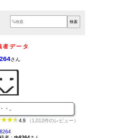
稿者データ
264
さん
・・。
4.9
（1,012件のレビュー）
h8264
稿者：
th8264
さん