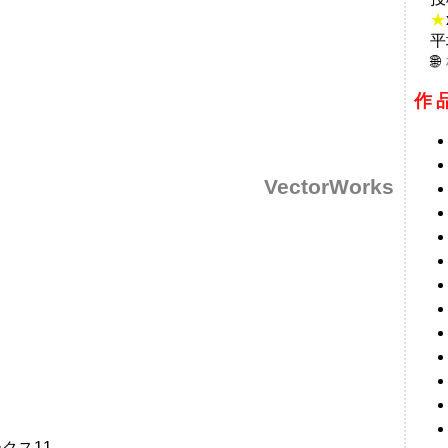
★
平
作
VectorWorks
ークス11