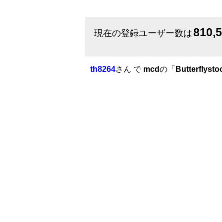
810,
現在の登録ユーザー数は
th8264
さん で
mcd
の「
Butterflysto