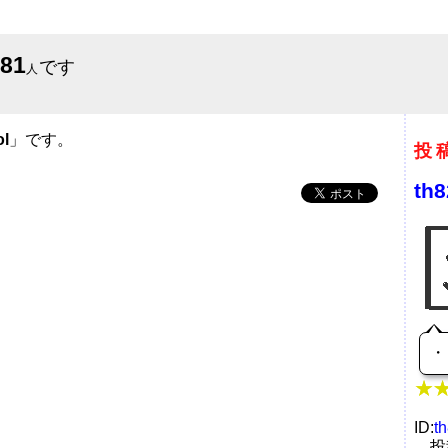
581
です
人
ol
」です。
投
th8
・
ID:
t
投