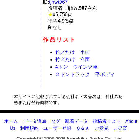
ID:
tjhwt967
投稿者：
tjhwt967
さん
★
x
5,756
個
平均4.9/5点
なし
作品リスト
竹／たけ 平面
竹／たけ 立面
4トン ウイング車
２トントラック 平ボディ
本サイトに記載されている会社名・製品名は、各社の商
標または登録商標です。
ホーム
データ追加
タグ
新着データ
投稿者リスト
About
Us
利用規約
ユーザー登録
Ｑ＆Ａ
ご意見・ご提案
Copyright © 2006-2026
Kenchiku_Zyoho Co., Ltd.