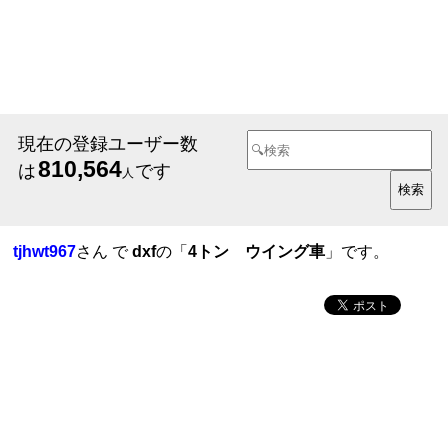
現在の登録ユーザー数
810,564
は
です
人
tjhwt967
さん で
dxf
の「
4トン ウイング車
」です。